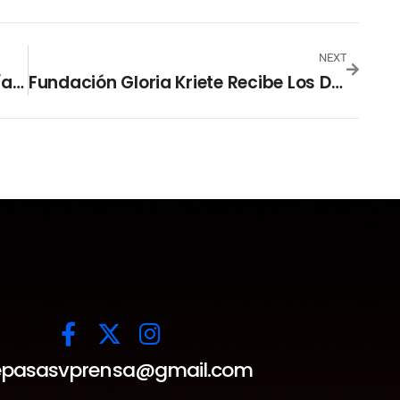
NEXT
Capturan Estafadores Que Sustraían Dinero De Cuentas Bancarias
Fundación Gloria Kriete Recibe Los Derechos De La Plataforma Tu Chance
pasasvprensa@gmail.com