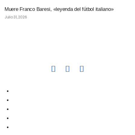
Muere Franco Baresi, «leyenda del fútbol italiano»
Julio 31, 2026
quepasasvprensa@gmail.com
Nacionales
Política
Economía
Salud
Tendencias