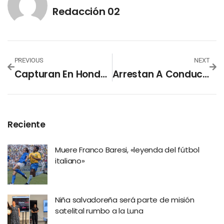
Redacción 02
PREVIOUS
NEXT
Capturan En Honduras A Pastor Evangélico Acusado De Agresión Sexual
Arrestan A Conductor De Ruta 30-B Por Maltratar A Usuaria
Reciente
Muere Franco Baresi, «leyenda del fútbol
italiano»
Niña salvadoreña será parte de misión
satelital rumbo a la Luna