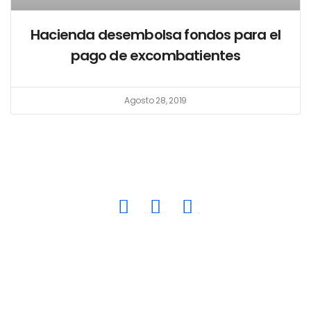
Hacienda desembolsa fondos para el
pago de excombatientes
Agosto 28, 2019
quepasasvprensa@gmail.com
Nacionales
Política
Economía
Salud
Tendencias
Internacionales
Deportes