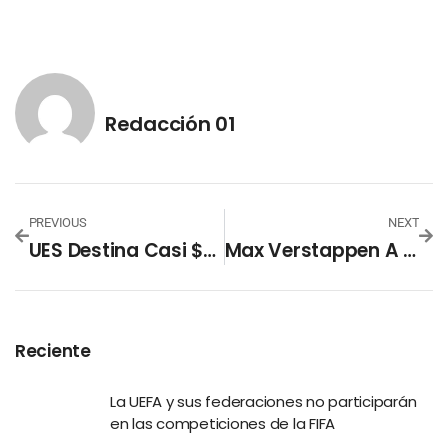
Redacción 01
PREVIOUS
NEXT
UES Destina Casi $300,000 Para Carnetización Estudiantil: Busca Mejorar Seguridad En El Campus
Max Verstappen A Un Paso De Hacer Historia En Las Vegas
Reciente
La UEFA y sus federaciones no participarán
en las competiciones de la FIFA