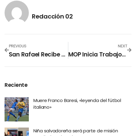
Redacción 02
PREVIOUS
NEXT
San Rafael Recibe Ocho Pacientes En Estado “complicado” Por Covid-19 En Las Últimas Horas
MOP Inicia Trabajos Para Salvaguardar Vidas En Nuevo Cuscatlán
Reciente
Muere Franco Baresi, «leyenda del fútbol
italiano»
Niña salvadoreña será parte de misión