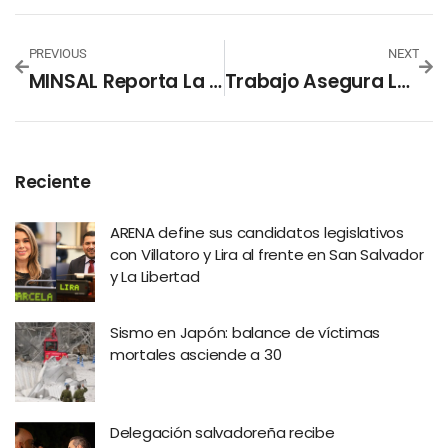
PREVIOUS
NEXT
MINSAL Reporta La Mayor Cifra De Casos De Covid-19 Diarios
Trabajo Asegura La Mayor Parte De Las Empresas Han Cumplido Con Todo El Requerimiento
Reciente
ARENA define sus candidatos legislativos
con Villatoro y Lira al frente en San Salvador
y La Libertad
Sismo en Japón: balance de víctimas
mortales asciende a 30
Delegación salvadoreña recibe