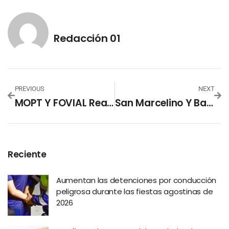
Redacción 01
PREVIOUS
NEXT
MOPT Y FOVIAL Realizó Derrumbes Controlados En Carretera De Los Chorros
San Marcelino Y Barra De Santiago Se Coronan Como Campeones De La Liga De Fútbol Playa
Reciente
Aumentan las detenciones por conducción
peligrosa durante las fiestas agostinas de
2026