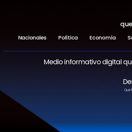
que
Nacionales
Política
Economía
S
Medio informativo digital q
De
Qué P