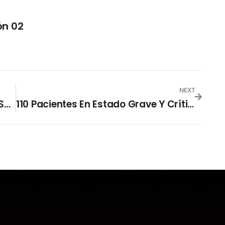
ón 02
NEXT
Implementan Cordón Sanitario En Santa Ana
110 Pacientes En Estado Grave Y Crítico Por Coronavirus