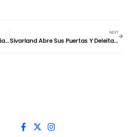
NEXT
El James Webb Revela A Las Galaxias «El Gordo» Y «La Flaca»
Sivarland Abre Sus Puertas Y Deleita A Cientos De Familias Salvadoreñas