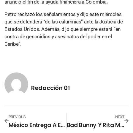
anunció el fin de la ayuda financiera a Colombia.
Petro rechazó los señalamientos y dijo este miércoles
que se defenderá “de las calumnias” ante la Justicia de
Estados Unidos. Además, dijo que siempre estará “en
contra de genocidios y asesinatos del poder en el
Caribe”.
Redacción 01
PREVIOUS
NEXT
México Entrega A EE.UU. A Supuesto Capo Chino Del Fentanilo
Bad Bunny Y Rita Moreno Hacen Historia Juntos En Los Billboard Latinos 2025