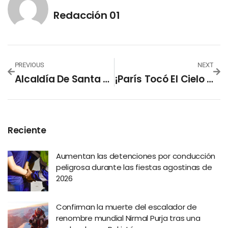
Redacción 01
PREVIOUS
NEXT
Alcaldía De Santa Ana Centro Entrega Materiales De Construcción A Familias De La Lotificación San Carlos
¡París Tocó El Cielo En Múnich! PSG Golea Al Inter Y Conquista Su Primera Champions League
Reciente
Aumentan las detenciones por conducción
peligrosa durante las fiestas agostinas de
2026
Confirman la muerte del escalador de
renombre mundial Nirmal Purja tras una