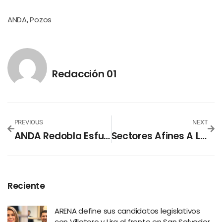
ANDA
Pozos
,
Redacción 01
PREVIOUS
NEXT
ANDA Redobla Esfuerzos Para Brindar Un Mejor Suministro A Los Salvadoreños
Sectores Afines A La Derecha Buscan Manejar Fondos Para Enfrentar La Crisis A Su Conveniencia
Reciente
ARENA define sus candidatos legislativos
con Villatoro y Lira al frente en San Salvador