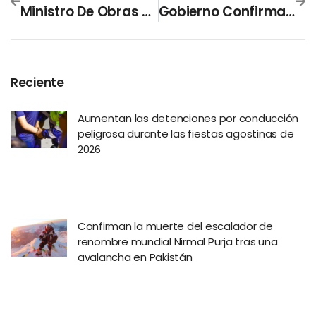
Ministro De Obras Públicas Confirma Que Pronto Iniciarán Las Obras Para Recuperar El Parque Recreativo Los Chorros
Gobierno Confirma La Llegada De Buque Con Productos Para Los Paquetes Alimentarios
Reciente
Aumentan las detenciones por conducción
peligrosa durante las fiestas agostinas de
2026
Confirman la muerte del escalador de
renombre mundial Nirmal Purja tras una
avalancha en Pakistán