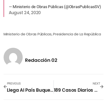
— Ministerio de Obras Públicas (@ObrasPublicasSV)
August 24, 2020
Ministerio de Obras Públicas
Presidencia de La República
,
Redacción 02
PREVIOUS
NEXT
Llega Al País Buque Con Más De 120 Toneladas Métricas De Alimentos
189 Casos Diarios De Covid-19, Marcan Punto De Partida De Reactivación Económica