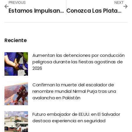
PREVIOUS
NEXT
Estamos Impulsando Una Ley Para Atender A Tiempo A Pacientes Con Cáncer», Milena Mayorga
Conozca Las Plataformas De Atención Al Cliente Y Comunicación De TOMZA El Salvador
Reciente
Aumentan las detenciones por conducción
peligrosa durante las fiestas agostinas de
2026
Confirman la muerte del escalador de
renombre mundial Nirmal Purja tras una
avalancha en Pakistán
Futuro embajador de EE.UU. en El Salvador
destaca experiencia en seguridad