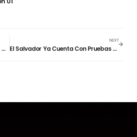
n 01
NEXT
Alianza Fútbol Club Le Entrega Una Camiseta Conmemorativa A Almacenes Simán
El Salvador Ya Cuenta Con Pruebas Para Detectar Viruela Del Mono Según Ministerio De Salud