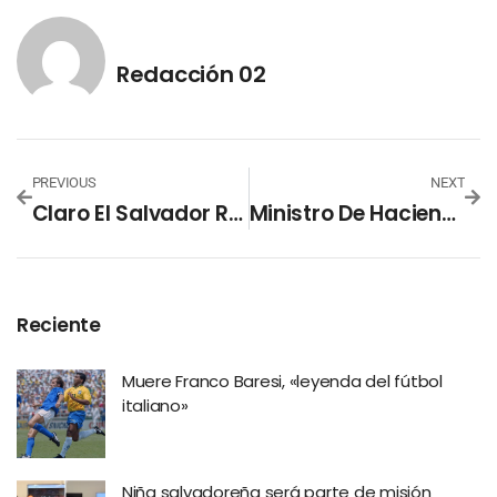
Redacción 02
PREVIOUS
NEXT
Claro El Salvador Realiza Reparación De Los Equipos Dañados En Medio De La Alerta Roja
Ministro De Hacienda Asegura Que Se Están Buscando Maneras De Reducir Efectos De La Economía
Reciente
Muere Franco Baresi, «leyenda del fútbol
italiano»
Niña salvadoreña será parte de misión