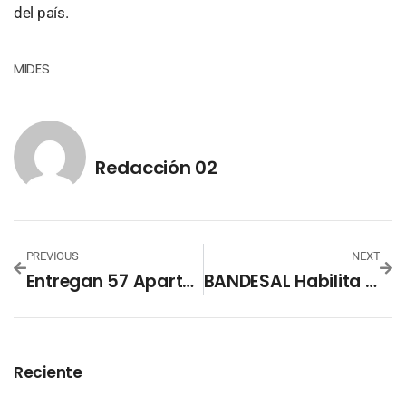
del país.
MIDES
Redacción 02
PREVIOUS
NEXT
Entregan 57 Apartamentos Del Proyecto Habitacional El Espino
BANDESAL Habilita El Programa De Subsidio Para Apoyar El Incremento Del 20 % Al Salario Mínimo
Reciente