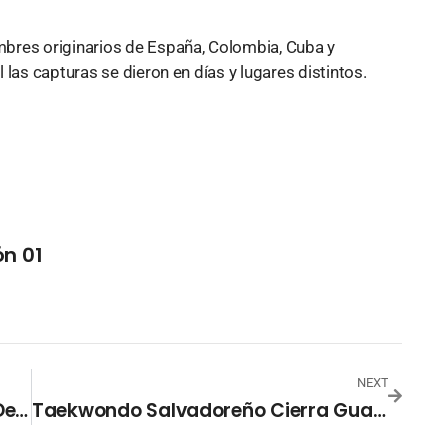
bres originarios de España, Colombia, Cuba y
las capturas se dieron en días y lugares distintos.
n 01
NEXT
El Salvador Enviará 50 Toneladas De Ayuda Humanitaria A Jamaica
Taekwondo Salvadoreño Cierra Guatemala 2025 Con Medallas