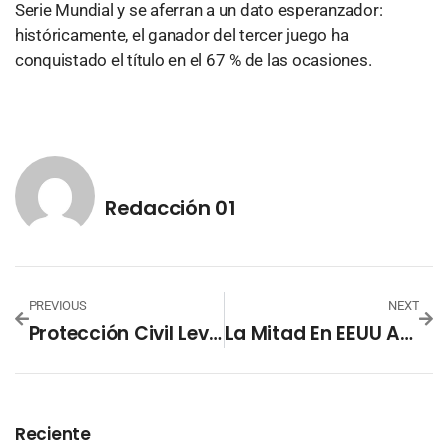
Serie Mundial y se aferran a un dato esperanzador:
históricamente, el ganador del tercer juego ha
conquistado el título en el 67 % de las ocasiones.
Redacción 01
PREVIOUS
NEXT
Protección Civil Levanta Alerta Verde Tras Disiparse Efectos De La Tormenta Tropical Melissa
La Mitad En EEUU Aprueba A Bad Bunny En El Super Bowl
Reciente