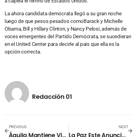
a capela el himno de Estados Unidos.
La ahora candidata demócrata llegó a su gran noche
luego de que pesos pesados comoBarack y Michelle
Obama, Bill y Hillary Clinton, y Nancy Pelosi, además de
voces emergentes del Partido Demócrata, se sucedieran
en el United Center para decirle al país que ella es la
opción correcta.
Redacción 01
PREVIOUS
NEXT
Águila Mantiene Vivo El Sueño En La Copa Centroamericana Tras Vencer A Olimpia 2-0
La Paz Este Anuncia El Bici Fest 2024