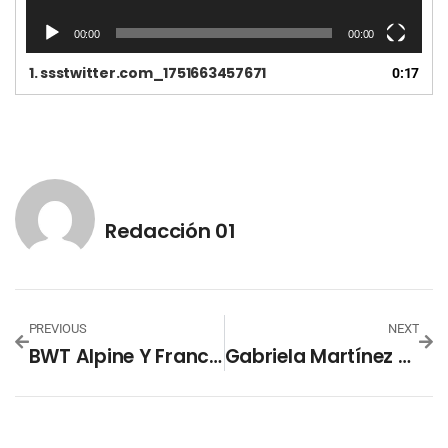
o
00:00
00:00
1.
ssstwitter.com_1751663457671
0:17
Redacción 01
PREVIOUS
NEXT
BWT Alpine Y Franco Colapinto Suman Respaldo Regional Con Alianza Junto A Claro
Gabriela Martínez Es Coronada Como La Nueva Soberana De Las Fiestas Julias 2025 En Santa Ana Centro