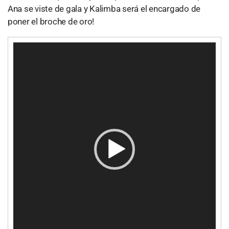
Ana se viste de gala y Kalimba será el encargado de
poner el broche de oro!
R
e
p
r
o
d
u
c
t
o
r
d
e
v
í
d
e