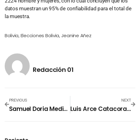
2224 hombre y mujeres, con lo cual concluyen que los
datos muestran un 95% de confiabilidad para el total de
la muestra.
Bolivia
Elecciones Bolivia
Jeanine Añez
,
,
Redacción 01
PREVIOUS
NEXT
Samuel Doria Medina Mejorará La Economía A Través De Incentivos A Las Exportaciones
Luis Arce Catacora El «cajero De La Corrupción» De Evo Morales