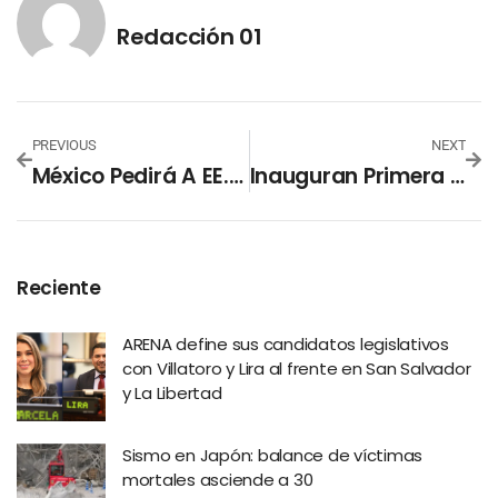
Redacción 01
PREVIOUS
NEXT
México Pedirá A EE.UU. Parte De Recursos Del «Mayo» Zambada
Inauguran Primera Clínica De Neurodesarrollo Infantil Para Atención Especializada De Niños
Reciente
ARENA define sus candidatos legislativos
con Villatoro y Lira al frente en San Salvador
y La Libertad
Sismo en Japón: balance de víctimas
mortales asciende a 30