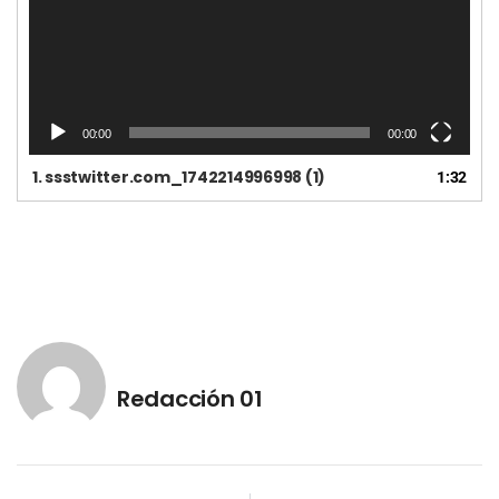
v
í
d
e
o
00:00
00:00
1.
ssstwitter.com_1742214996998 (1)
1:32
Redacción 01