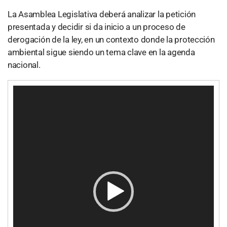
La Asamblea Legislativa deberá analizar la petición
presentada y decidir si da inicio a un proceso de
derogación de la ley, en un contexto donde la protección
ambiental sigue siendo un tema clave en la agenda
nacional.
R
e
p
r
o
d
u
c
t
o
r
d
e