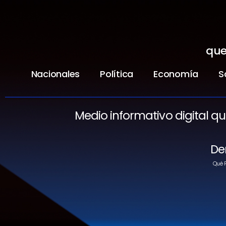
que
Nacionales
Política
Economía
S
Medio informativo digital q
De
Qué P