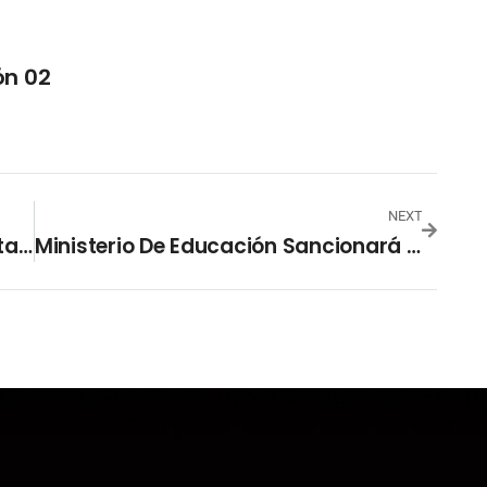
ón 02
NEXT
Alerta Roja En 42 Municipios Y Alerta Naranja En El Resto Del País Por Incidencia Del Huracán Bonnie
Ministerio De Educación Sancionará A Liceo Francés Por No Acatar Suspensión De Clases