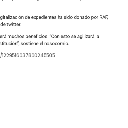
 digitalización de expedientes ha sido donado por RAF,
de twitter.
raerá muchos beneficios. “Con esto se agilizará la
stitución”, sostiene el nosocomio.
us/1229516637860245505