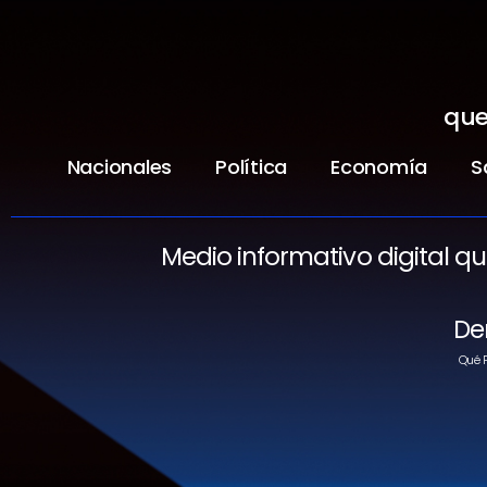
que
Nacionales
Política
Economía
S
Medio informativo digital q
De
Qué P