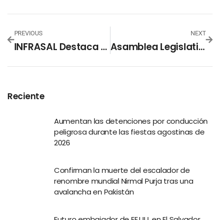
PREVIOUS
NEXT
INFRASAL Destaca Por La Distribución De Oxígeno Medicinal
Asamblea Legislativa Actualizó Índice De Información Reservada De Su Portal De Transparencia
Reciente
Aumentan las detenciones por conducción
peligrosa durante las fiestas agostinas de
2026
Confirman la muerte del escalador de
renombre mundial Nirmal Purja tras una
avalancha en Pakistán
Futuro embajador de EE.UU. en El Salvador