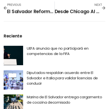
PREVIOUS
NEXT
El Salvador Reforma Ley De Trasplantes Para Garantizar Mayor Acceso Y Fomentar La Donación De Órganos
Desde Chicago Al Vaticano: Robert Prevost, El Nuevo Papa León XIV Que Forjó Su Fe En Perú
Reciente
UEFA anuncia que no participará en
competencias de la FIFA
Diputados respaldan acuerdo entre El
Salvador e Italia para validar licencias de
conducir
Marina de El Salvador entrega cargamento
de cocaína decomisado