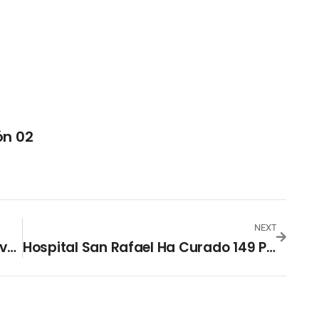
ón 02
NEXT
Militares Controlan Plagan En Cultivos De San Miguel
Hospital San Rafael Ha Curado 149 Personas De Covid-19 En Julio