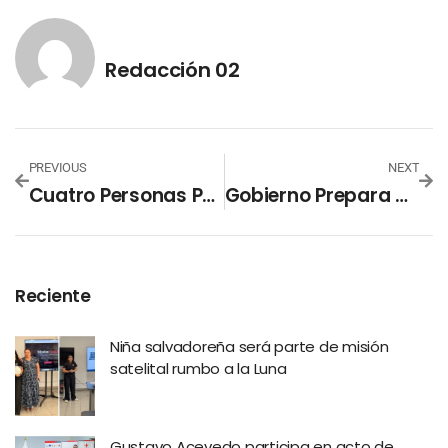
Redacción 02
PREVIOUS
NEXT
Cuatro Personas Perdieron La Vida Por Coronavirus Esta Tarde
Gobierno Prepara Soluciones Habitacionales A Familias Que Perdieron Sus Casas Por Lluvias
Reciente
Niña salvadoreña será parte de misión
satelital rumbo a la Luna
Gustavo Acevedo participa en acto de