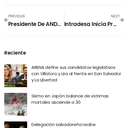
PREVIOUS
NEXT
Presidente De ANDA Anuncia El Mantenimiento En Equipos De Bombeo
Intradesa Inicia Producción Masiva De Ropa Quirúrgica Avalada Por El FDA
Reciente
ARENA define sus candidatos legislativos
con Villatoro y Lira al frente en San Salvador
y La Libertad
Sismo en Japón: balance de víctimas
mortales asciende a 30
Delegación salvadoreña recibe