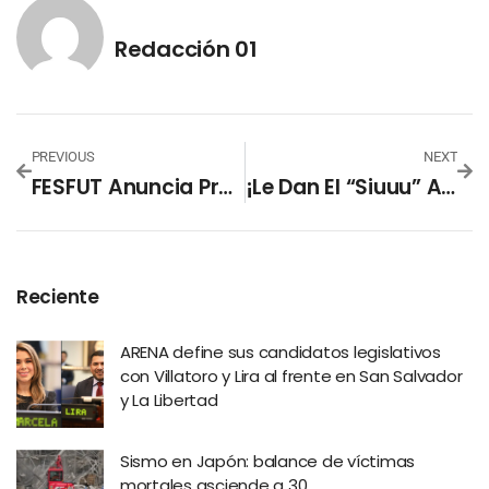
Redacción 01
PREVIOUS
NEXT
FESFUT Anuncia Precios Y Puntos De Venta Para El Partido Eliminatorio Entre El Salvador Y Surinam
¡Le Dan El “Siuuu” A CR7! Cristiano Ronaldo Y Georgina Rodríguez Anuncian Su Compromiso Matrimonial
Reciente
ARENA define sus candidatos legislativos
con Villatoro y Lira al frente en San Salvador
y La Libertad
Sismo en Japón: balance de víctimas
mortales asciende a 30