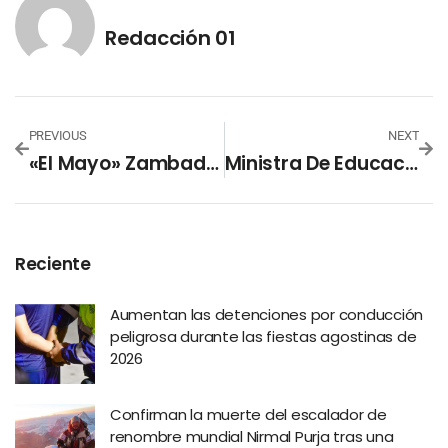
Redacción 01
PREVIOUS
NEXT
«El Mayo» Zambada Se Declarará Culpable En EE.UU. Para Evitar Juicio»
Ministra De Educación Emite Nuevas Disposiciones Para Fortalecer Disciplina En Centros Escolares
Reciente
Aumentan las detenciones por conducción
peligrosa durante las fiestas agostinas de
2026
Confirman la muerte del escalador de
renombre mundial Nirmal Purja tras una