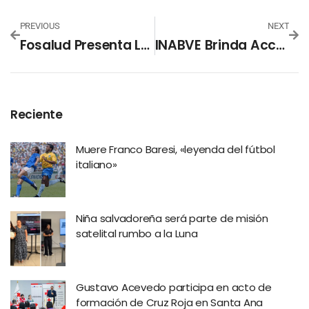
PREVIOUS
NEXT
Fosalud Presenta Los Resultados De La Segunda Encuesta Nacional De Alcohol Y Tabaco
INABVE Brinda Acceso A Créditos A Más De 200 Veteranos Y Excombatientes En El Salvador
Reciente
Muere Franco Baresi, «leyenda del fútbol
italiano»
Niña salvadoreña será parte de misión
satelital rumbo a la Luna
Gustavo Acevedo participa en acto de
formación de Cruz Roja en Santa Ana