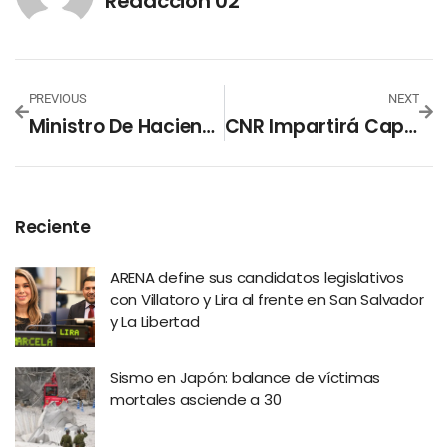
Redacción 02
PREVIOUS
NEXT
Ministro De Hacienda Expone Financiamiento De La Fase Tres Del Plan Control Territorial
CNR Impartirá Capacitación Sobre Régimen De Garantías Mobiliarias
Reciente
ARENA define sus candidatos legislativos
con Villatoro y Lira al frente en San Salvador
y La Libertad
Sismo en Japón: balance de víctimas
mortales asciende a 30