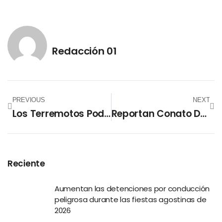
Redacción 01
PREVIOUS
NEXT
Los Terremotos Podrían Forjar Grandes Pepitas De Oro
Reportan Conato De Incendio En El Ministerio De Hacienda
Reciente
Aumentan las detenciones por conducción
peligrosa durante las fiestas agostinas de
2026