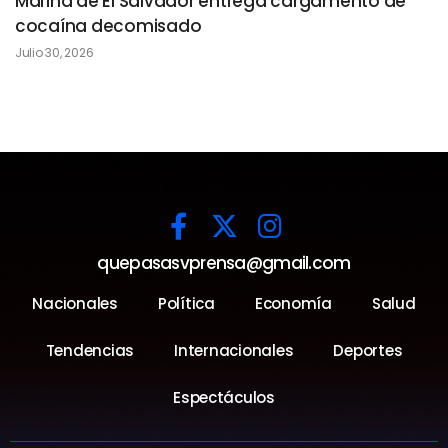
Marina de El Salvador entrega cargamento de
cocaína decomisado
Julio 30, 2026
quepasasvprensa@gmail.com
Nacionales
Política
Economía
Salud
Tendencias
Internacionales
Deportes
Espectáculos