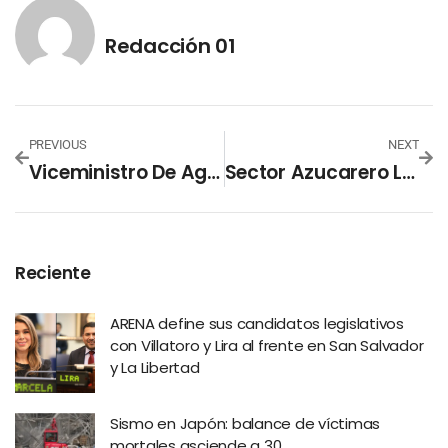
Redacción 01
PREVIOUS
NEXT
Viceministro De Agricultura Presentó Resultados De La Campaña De Recolección Y Reciclaje De Envases Plásticos
Sector Azucarero Lanza Campaña 2023 De «Prevención Del Trabajo Infantil»
Reciente
ARENA define sus candidatos legislativos
con Villatoro y Lira al frente en San Salvador
y La Libertad
Sismo en Japón: balance de víctimas
mortales asciende a 30