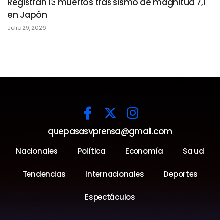
Registran 13 muertos tras sismo de magnitud 7,1
en Japón
Julio 29, 2026
quepasasvprensa@gmail.com
Nacionales
Política
Economía
Salud
Tendencias
Internacionales
Deportes
Espectáculos