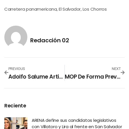
Carretera panamericana
El Salvador
Los Chorros
,
,
Redacción 02
PREVIOUS
NEXT
Adolfo Salume Artiñano Envía Carta A FIFA Para Pedir El Pronto Regreso Del Fútbol A El Salvador
MOP De Forma Preventiva Cierra Totalmente El Tránsito En El Tramo De La Carretera Los Chorros, Debido A Las Fuertes Lluvias
Reciente
ARENA define sus candidatos legislativos
con Villatoro y Lira al frente en San Salvador