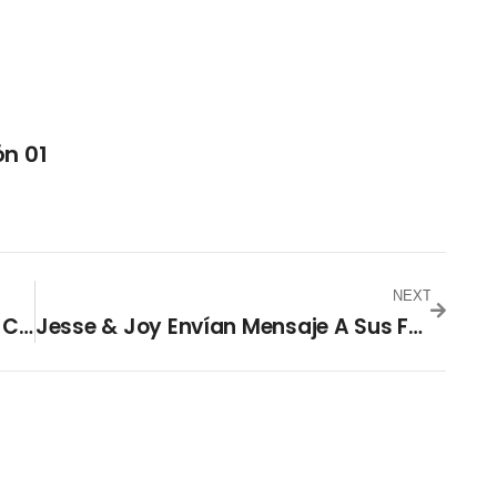
n 01
NEXT
OMS: Brote De Hantavirus «no Es El Comienzo De Una Epidemia»
Jesse & Joy Envían Mensaje A Sus Fans En El Salvador