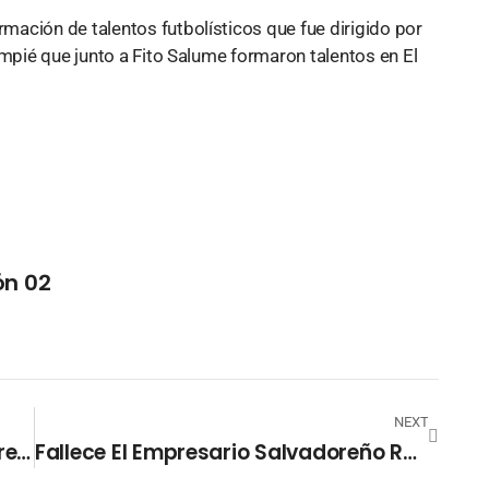
ación de talentos futbolísticos que fue dirigido por
ompié que junto a Fito Salume formaron talentos en El
ón 02
NEXT
Representantes Del Fútbol Salvadoreño Solicitan La Renuncia Al Comité Ejecutivo De FESFUT.
Fallece El Empresario Salvadoreño Roberto Murray Meza.