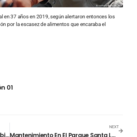
al en 37 años en 2019, según alertaron entonces los
n por la escasez de alimentos que encaraba el
n 01
NEXT
Metrocable Avanza En Zacamil: Habilitan Cierre Parcial De Carril Desde El 2 De Mayo
Mantenimiento En El Parque Santa Lucía Mejora Sus Condiciones De Uso En Santa Ana Centro