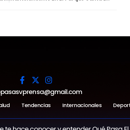
pasasvprensa@gmail.com
alud
Tendencias
Internacionales
Depor
ue te hace conocer y entender Qué Pasa El