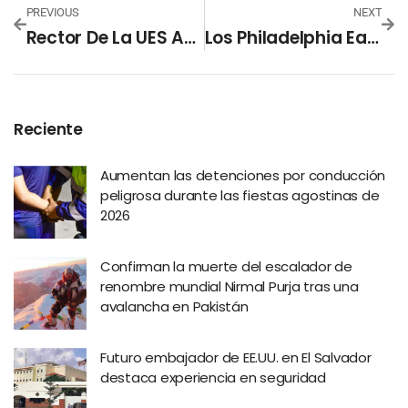
PREVIOUS
NEXT
Rector De La UES Anuncia Cierre De Inscripciones Para El Examen De Admisión 2025
Los Philadelphia Eagles Se Llevan La Victoria En El Primer Partido De La NFL En Sudamérica
Reciente
Aumentan las detenciones por conducción
peligrosa durante las fiestas agostinas de
2026
Confirman la muerte del escalador de
renombre mundial Nirmal Purja tras una
avalancha en Pakistán
Futuro embajador de EE.UU. en El Salvador
destaca experiencia en seguridad