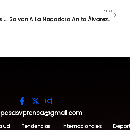
NEXT
Fuerte Tormenta Dejá Inundaciones En Gran Parte De San Salvador.
Salvan A La Nadadora Anita Álvarez Tras Desmayarse En La Piscina Durante El Mundial De Natación En Hungría.
pasasvprensa@gmail.com
alud
Tendencias
Internacionales
Depor