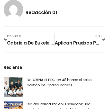
Redacción 01
PREVIOUS
NEXT
Gabriela De Bukele Destaca Rumbo Del País Hacia La Educación, Paz Y Progreso
Aplican Pruebas PCR En El Municipio De Monte San Juan
Reciente
De ARENA al PDC en 48 horas: el salto
político de Ondina Ramos
Día del Periodista en El Salvador: una