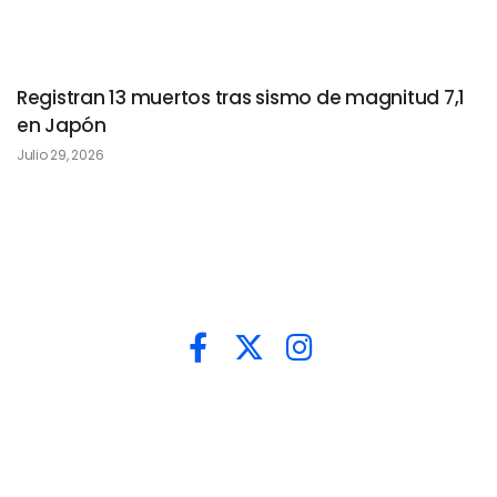
Registran 13 muertos tras sismo de magnitud 7,1
en Japón
Julio 29, 2026
quepasasvprensa@gmail.com
Nacionales
Política
Economía
Salud
Tendencias
Internacionales
Deportes