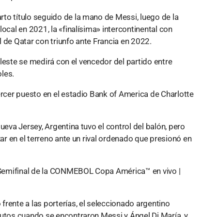
to título seguido de la mano de Messi, luego de la
ocal en 2021, la «finalísima» intercontinental con
 de Qatar con triunfo ante Francia en 2022.
celeste se medirá con el vencedor del partido entre
les.
ercer puesto en el estadio Bank of America de Charlotte
ueva Jersey, Argentina tuvo el control del balón, pero
zar en el terreno ante un rival ordenado que presionó en
rente a las porterías, el seleccionado argentino
nutos cuando se encontraron Messi y Ángel Di María, y