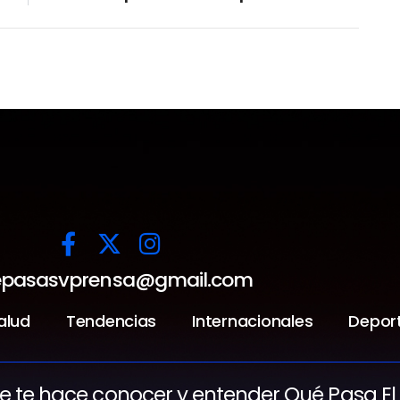
pasasvprensa@gmail.com
alud
Tendencias
Internacionales
Depor
ue te hace conocer y entender Qué Pasa El