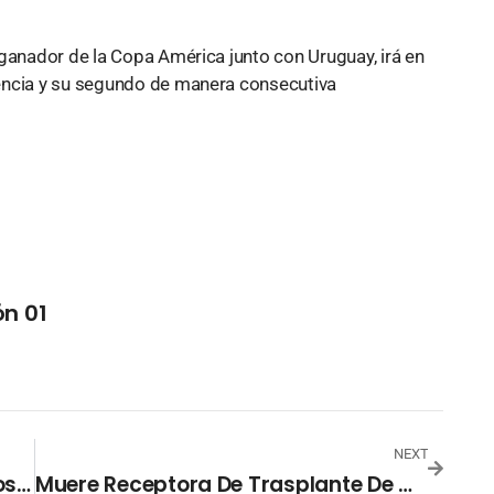
 ganador de la Copa América junto con Uruguay, irá en
encia y su segundo de manera consecutiva
n 01
NEXT
Defensoría Investiga Alza De Precios En Supermercados
Muere Receptora De Trasplante De Corazón Y Riñón De Cerdo