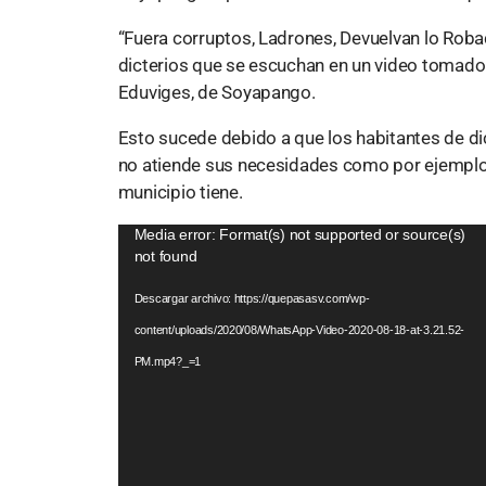
“Fuera corruptos, Ladrones, Devuelvan lo Roba
dicterios que se escuchan en un video tomado 
Eduviges, de Soyapango.
Esto sucede debido a que los habitantes de di
no atiende sus necesidades como por ejemplo 
municipio tiene.
Media error: Format(s) not supported or source(s)
R
not found
e
p
Descargar archivo: https://quepasasv.com/wp-
r
content/uploads/2020/08/WhatsApp-Video-2020-08-18-at-3.21.52-
o
PM.mp4?_=1
d
u
c
t