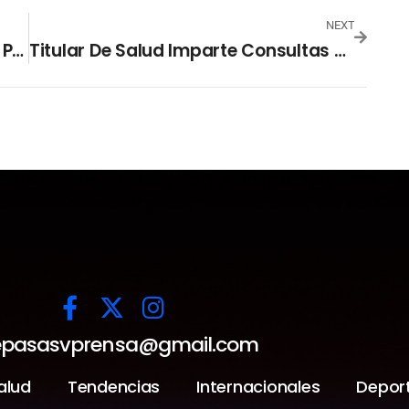
NEXT
Comisionado Presidencial Verifica Protocolo De Bioseguridad En Planta IPSALatam
Titular De Salud Imparte Consultas A Pacientes En Isla Tasajera
pasasvprensa@gmail.com
alud
Tendencias
Internacionales
Depor